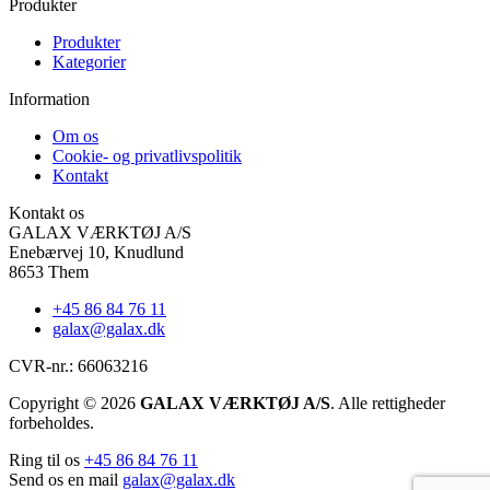
Produkter
Produkter
Kategorier
Information
Om os
Cookie- og privatlivspolitik
Kontakt
Kontakt os
GALAX VÆRKTØJ A/S
Enebærvej 10, Knudlund
8653 Them
+45 86 84 76 11
galax@galax.dk
CVR-nr.: 66063216
Copyright © 2026
GALAX VÆRKTØJ A/S
. Alle rettigheder
forbeholdes.
Ring til os
+45 86 84 76 11
Send os en mail
galax@galax.dk