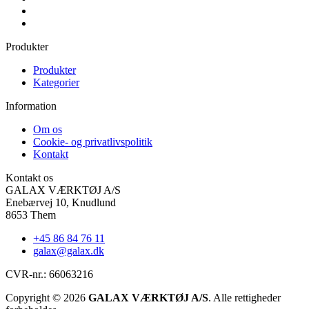
Produkter
Produkter
Kategorier
Information
Om os
Cookie- og privatlivspolitik
Kontakt
Kontakt os
GALAX VÆRKTØJ A/S
Enebærvej 10, Knudlund
8653 Them
+45 86 84 76 11
galax@galax.dk
CVR-nr.: 66063216
Copyright © 2026
GALAX VÆRKTØJ A/S
. Alle rettigheder