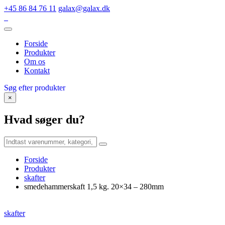
+45 86 84 76 11
galax@galax.dk
Forside
Produkter
Om os
Kontakt
Søg efter produkter
×
Hvad søger du?
Forside
Produkter
skafter
smedehammerskaft 1,5 kg. 20×34 – 280mm
skafter