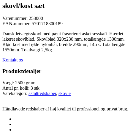
skovl/kost sæt
Varenummer:
253000
EAN-nummer:
5701718300189
Dansk letvægtsskovl med pænt frasorteret asketræsskaft. Hærdet
lakeret skovlblad. Skovlblad 320x230 mm, totallængde 1300mm.
Blød kost med røde nylonhår, bredde 290mm, 14-rk. Totallængde
1550mm. Totalvægt 2,5kg.
Kontakt os
Produktdetaljer
Vægt:
2500 gram
Antal pr. kolli:
3 stk
Varekategori:
asfaltredskaber
,
skovle
Håndlavede redskaber af høj kvalitet til professionel og privat brug.