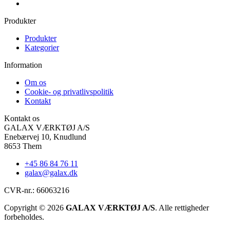
Produkter
Produkter
Kategorier
Information
Om os
Cookie- og privatlivspolitik
Kontakt
Kontakt os
GALAX VÆRKTØJ A/S
Enebærvej 10, Knudlund
8653 Them
+45 86 84 76 11
galax@galax.dk
CVR-nr.: 66063216
Copyright © 2026
GALAX VÆRKTØJ A/S
. Alle rettigheder
forbeholdes.