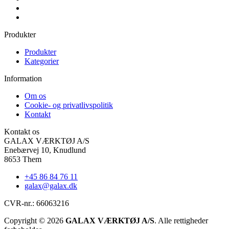
Produkter
Produkter
Kategorier
Information
Om os
Cookie- og privatlivspolitik
Kontakt
Kontakt os
GALAX VÆRKTØJ A/S
Enebærvej 10, Knudlund
8653 Them
+45 86 84 76 11
galax@galax.dk
CVR-nr.: 66063216
Copyright © 2026
GALAX VÆRKTØJ A/S
. Alle rettigheder