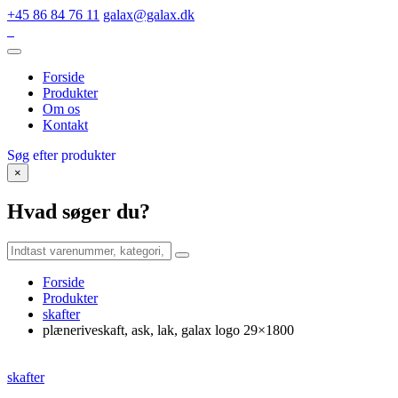
+45 86 84 76 11
galax@galax.dk
Forside
Produkter
Om os
Kontakt
Søg efter produkter
×
Hvad søger du?
Forside
Produkter
skafter
plæneriveskaft, ask, lak, galax logo 29×1800
skafter