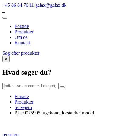
+45 86 84 76 11
galax@galax.dk
Forside
Produkter
Om os
Kontakt
Søg efter produkter
×
Hvad søger du?
Forside
Produkter
rensejern
P.L. 9075905 lugekone, forstærket model
rensejern