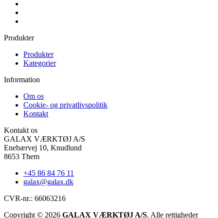
Produkter
Produkter
Kategorier
Information
Om os
Cookie- og privatlivspolitik
Kontakt
Kontakt os
GALAX VÆRKTØJ A/S
Enebærvej 10, Knudlund
8653 Them
+45 86 84 76 11
galax@galax.dk
CVR-nr.: 66063216
Copyright © 2026
GALAX VÆRKTØJ A/S
. Alle rettigheder