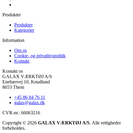
Produkter
Produkter
Kategorier
Information
Om os
Cookie- og privatlivspolitik
Kontakt
Kontakt os
GALAX VÆRKTØJ A/S
Enebærvej 10, Knudlund
8653 Them
+45 86 84 76 11
galax@galax.dk
CVR-nr.: 66063216
Copyright © 2026
GALAX VÆRKTØJ A/S
. Alle rettigheder
forbeholdes.