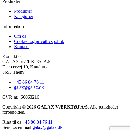
Produkter
Produkter
Kategorier
Information
Om os
Cookie- og privatlivspolitik
Kontakt
Kontakt os
GALAX VÆRKTØJ A/S
Enebærvej 10, Knudlund
8653 Them
+45 86 84 76 11
galax@galax.dk
CVR-nr.: 66063216
Copyright © 2026
GALAX VÆRKTØJ A/S
. Alle rettigheder
forbeholdes.
Ring til os
+45 86 84 76 11
Send os en mail
galax@galax.dk