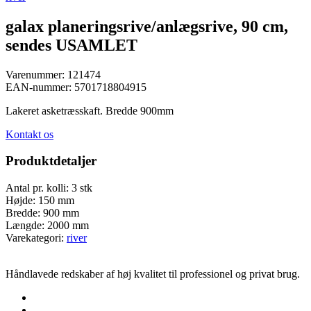
galax planeringsrive/anlægsrive, 90 cm,
sendes USAMLET
Varenummer:
121474
EAN-nummer:
5701718804915
Lakeret asketræsskaft. Bredde 900mm
Kontakt os
Produktdetaljer
Antal pr. kolli:
3 stk
Højde:
150 mm
Bredde:
900 mm
Længde:
2000 mm
Varekategori:
river
Håndlavede redskaber af høj kvalitet til professionel og privat brug.