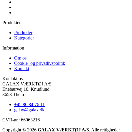
Produkter
Produkter
Kategorier
Information
Om os
Cookie- og privatlivspolitik
Kontakt
Kontakt os
GALAX VÆRKTØJ A/S
Enebærvej 10, Knudlund
8653 Them
+45 86 84 76 11
galax@galax.dk
CVR-nr.: 66063216
Copyright © 2026
GALAX VÆRKTØJ A/S
. Alle rettigheder