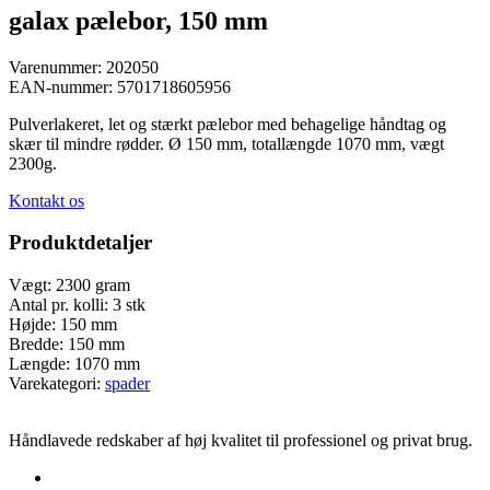
galax pælebor, 150 mm
Varenummer:
202050
EAN-nummer:
5701718605956
Pulverlakeret, let og stærkt pælebor med behagelige håndtag og
skær til mindre rødder. Ø 150 mm, totallængde 1070 mm, vægt
2300g.
Kontakt os
Produktdetaljer
Vægt:
2300 gram
Antal pr. kolli:
3 stk
Højde:
150 mm
Bredde:
150 mm
Længde:
1070 mm
Varekategori:
spader
Håndlavede redskaber af høj kvalitet til professionel og privat brug.