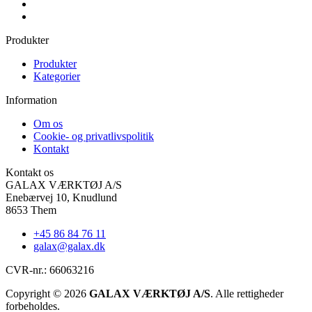
Produkter
Produkter
Kategorier
Information
Om os
Cookie- og privatlivspolitik
Kontakt
Kontakt os
GALAX VÆRKTØJ A/S
Enebærvej 10, Knudlund
8653 Them
+45 86 84 76 11
galax@galax.dk
CVR-nr.: 66063216
Copyright © 2026
GALAX VÆRKTØJ A/S
. Alle rettigheder
forbeholdes.