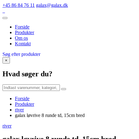
+45 86 84 76 11
galax@galax.dk
Forside
Produkter
Om os
Kontakt
Søg efter produkter
×
Hvad søger du?
Forside
Produkter
river
galax løvrive 8 runde td, 15cm bred
river
galax løvrive 8 runde td, 15cm bred