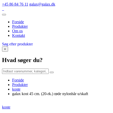
+45 86 84 76 11
galax@galax.dk
Forside
Produkter
Om os
Kontakt
Søg efter produkter
×
Hvad søger du?
Forside
Produkter
koste
galax kost 45 cm. (20-rk.) røde nylonhår u/skaft
koste