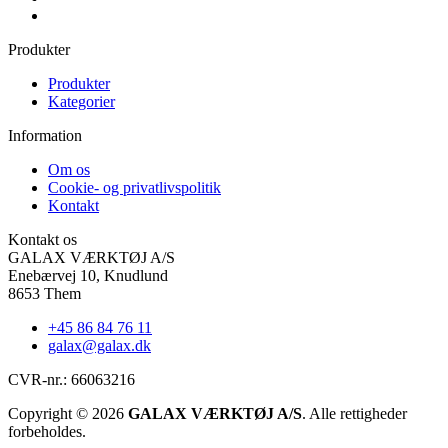
Produkter
Produkter
Kategorier
Information
Om os
Cookie- og privatlivspolitik
Kontakt
Kontakt os
GALAX VÆRKTØJ A/S
Enebærvej 10, Knudlund
8653 Them
+45 86 84 76 11
galax@galax.dk
CVR-nr.: 66063216
Copyright © 2026
GALAX VÆRKTØJ A/S
. Alle rettigheder
forbeholdes.