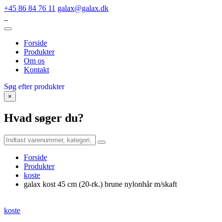
+45 86 84 76 11
galax@galax.dk
Forside
Produkter
Om os
Kontakt
Søg efter produkter
×
Hvad søger du?
Forside
Produkter
koste
galax kost 45 cm (20-rk.) brune nylonhår m/skaft
koste