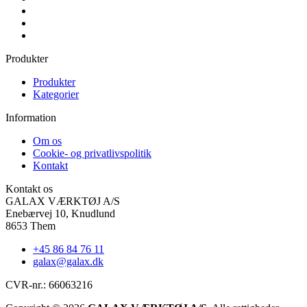
Produkter
Produkter
Kategorier
Information
Om os
Cookie- og privatlivspolitik
Kontakt
Kontakt os
GALAX VÆRKTØJ A/S
Enebærvej 10, Knudlund
8653 Them
+45 86 84 76 11
galax@galax.dk
CVR-nr.: 66063216