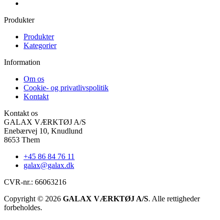
Produkter
Produkter
Kategorier
Information
Om os
Cookie- og privatlivspolitik
Kontakt
Kontakt os
GALAX VÆRKTØJ A/S
Enebærvej 10, Knudlund
8653 Them
+45 86 84 76 11
galax@galax.dk
CVR-nr.: 66063216
Copyright © 2026
GALAX VÆRKTØJ A/S
. Alle rettigheder
forbeholdes.