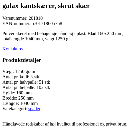
galax kantskærer, skråt skær
Varenummer:
201810
EAN-nummer:
5701718605758
Pulverlakeret med behagelige håndtag i plast. Blad 160x250 mm,
totallængde 1040 mm, vægt 1250 g.
Kontakt os
Produktdetaljer
Vægt:
1250 gram
Antal pr. kolli:
3 stk
Antal pr. halvpalle:
51 stk
Antal pr. helpalle:
102 stk
Højde:
160 mm
Bredde:
250 mm
Længde:
1040 mm
Varekategori:
spader
Håndlavede redskaber af høj kvalitet til professionel og privat brug.