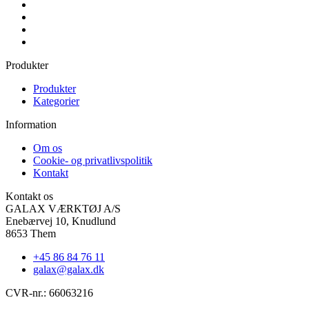
Produkter
Produkter
Kategorier
Information
Om os
Cookie- og privatlivspolitik
Kontakt
Kontakt os
GALAX VÆRKTØJ A/S
Enebærvej 10, Knudlund
8653 Them
+45 86 84 76 11
galax@galax.dk
CVR-nr.: 66063216