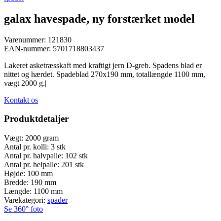
galax havespade, ny forstærket model
Varenummer:
121830
EAN-nummer:
5701718803437
Lakeret asketræsskaft med kraftigt jern D-greb. Spadens blad er
nittet og hærdet. Spadeblad 270x190 mm, totallængde 1100 mm,
vægt 2000 g.|
Kontakt os
Produktdetaljer
Vægt:
2000 gram
Antal pr. kolli:
3 stk
Antal pr. halvpalle:
102 stk
Antal pr. helpalle:
201 stk
Højde:
100 mm
Bredde:
190 mm
Længde:
1100 mm
Varekategori:
spader
Se 360° foto