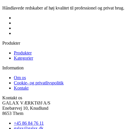
Håndlavede redskaber af høj kvalitet til professionel og privat brug.
Produkter
Produkter
Kategorier
Information
Om os
Cookie- og privatlivspolitik
Kontakt
Kontakt os
GALAX VÆRKTØJ A/S
Enebærvej 10, Knudlund
8653 Them
+45 86 84 76 11
galax@galax.dk