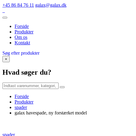
+45 86 84 76 11
galax@galax.dk
Forside
Produkter
Om os
Kontakt
Søg efter produkter
×
Hvad søger du?
Forside
Produkter
spader
galax havespade, ny forstærket model
spader