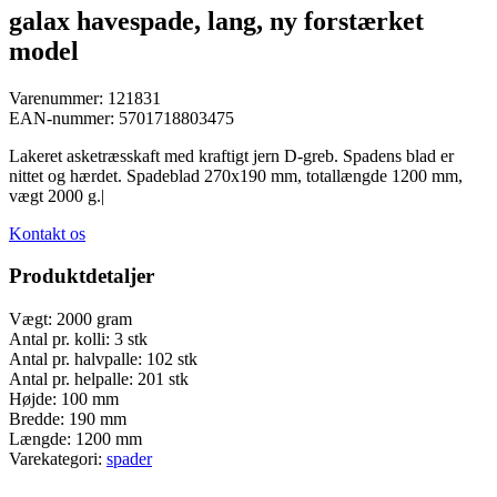
galax havespade, lang, ny forstærket
model
Varenummer:
121831
EAN-nummer:
5701718803475
Lakeret asketræsskaft med kraftigt jern D-greb. Spadens blad er
nittet og hærdet. Spadeblad 270x190 mm, totallængde 1200 mm,
vægt 2000 g.|
Kontakt os
Produktdetaljer
Vægt:
2000 gram
Antal pr. kolli:
3 stk
Antal pr. halvpalle:
102 stk
Antal pr. helpalle:
201 stk
Højde:
100 mm
Bredde:
190 mm
Længde:
1200 mm
Varekategori:
spader