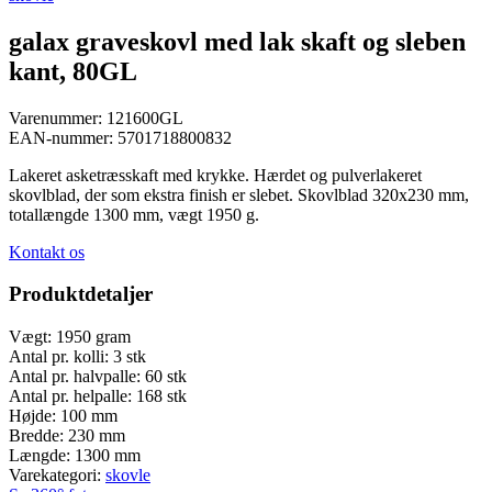
galax graveskovl med lak skaft og sleben
kant, 80GL
Varenummer:
121600GL
EAN-nummer:
5701718800832
Lakeret asketræsskaft med krykke. Hærdet og pulverlakeret
skovlblad, der som ekstra finish er slebet. Skovlblad 320x230 mm,
totallængde 1300 mm, vægt 1950 g.
Kontakt os
Produktdetaljer
Vægt:
1950 gram
Antal pr. kolli:
3 stk
Antal pr. halvpalle:
60 stk
Antal pr. helpalle:
168 stk
Højde:
100 mm
Bredde:
230 mm
Længde:
1300 mm
Varekategori:
skovle