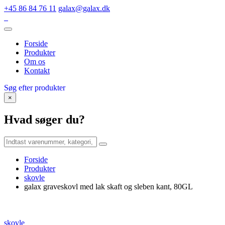
+45 86 84 76 11
galax@galax.dk
Forside
Produkter
Om os
Kontakt
Søg efter produkter
×
Hvad søger du?
Forside
Produkter
skovle
galax graveskovl med lak skaft og sleben kant, 80GL
skovle