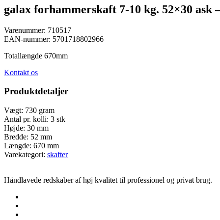
galax forhammerskaft 7-10 kg. 52×30 ask
Varenummer:
710517
EAN-nummer:
5701718802966
Totallængde 670mm
Kontakt os
Produktdetaljer
Vægt:
730 gram
Antal pr. kolli:
3 stk
Højde:
30 mm
Bredde:
52 mm
Længde:
670 mm
Varekategori:
skafter
Håndlavede redskaber af høj kvalitet til professionel og privat brug.