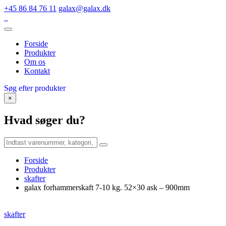
+45 86 84 76 11
galax@galax.dk
Forside
Produkter
Om os
Kontakt
Søg efter produkter
×
Hvad søger du?
Forside
Produkter
skafter
galax forhammerskaft 7-10 kg. 52×30 ask – 900mm
skafter