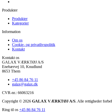
Produkter
Produkter
Kategorier
Information
Om os
Cookie- og privatlivspolitik
Kontakt
Kontakt os
GALAX VÆRKTØJ A/S
Enebærvej 10, Knudlund
8653 Them
+45 86 84 76 11
galax@galax.dk
CVR-nr.: 66063216
Copyright © 2026
GALAX VÆRKTØJ A/S
. Alle rettigheder forbe
Ring til os
+45 86 84 76 11