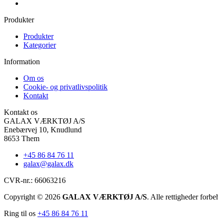
Produkter
Produkter
Kategorier
Information
Om os
Cookie- og privatlivspolitik
Kontakt
Kontakt os
GALAX VÆRKTØJ A/S
Enebærvej 10, Knudlund
8653 Them
+45 86 84 76 11
galax@galax.dk
CVR-nr.: 66063216
Copyright © 2026
GALAX VÆRKTØJ A/S
. Alle rettigheder forbe
Ring til os
+45 86 84 76 11