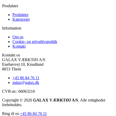
Produkter
Produkter
Kategorier
Information
Om os
Cookie- og privatlivspolitik
Kontakt
Kontakt os
GALAX VÆRKTØJ A/S
Enebærvej 10, Knudlund
8653 Them
+45 86 84 76 11
galax@galax.dk
CVR-nr.: 66063216
Copyright © 2026
GALAX VÆRKTØJ A/S
. Alle rettigheder
forbeholdes.
Ring til os
+45 86 84 76 11