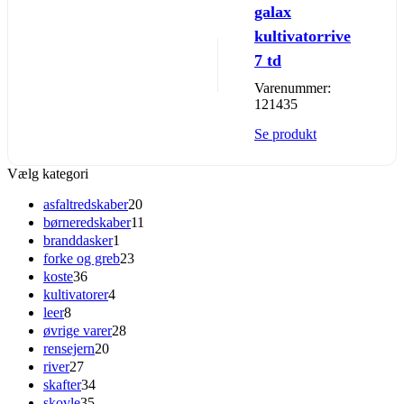
galax
kultivatorrive
7 td
Varenummer:
121435
Se produkt
Vælg kategori
asfaltredskaber
20
børneredskaber
11
branddasker
1
forke og greb
23
koste
36
kultivatorer
4
leer
8
øvrige varer
28
rensejern
20
river
27
skafter
34
skovle
35