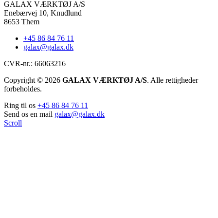
GALAX VÆRKTØJ A/S
Enebærvej 10, Knudlund
8653 Them
+45 86 84 76 11
galax@galax.dk
CVR-nr.: 66063216
Copyright © 2026
GALAX VÆRKTØJ A/S
. Alle rettigheder
forbeholdes.
Ring til os
+45 86 84 76 11
Send os en mail
galax@galax.dk
Scroll